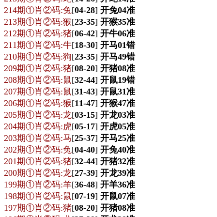
214期①肖②码:兔
[
04-28
]
开兔04准
213期①肖②码:猴
[
23-35
]
开猴35准
212期①肖②码:猪
[
06-42
]
开牛06准
211期①肖②码:牛
[
18-30
]
开马01错
210期①肖②码:狗
[
23-35
]
开马49错
209期①肖②码:猪
[
08-20
]
开猪08准
208期①肖②码:鼠
[
32-44
]
开鼠19错
207期①肖②码:鼠
[
31-43
]
开鼠31准
206期①肖②码:猴
[
11-47
]
开猴47准
205期①肖②码:龙
[
03-15
]
开龙03准
204期①肖②码:虎
[
05-17
]
开虎05准
203期①肖②码:马
[
25-37
]
开马25准
202期①肖②码:兔
[
04-40
]
开兔40准
201期①肖②码:猪
[
32-44
]
开猪32准
200期①肖②码:龙
[
27-39
]
开龙39准
199期①肖②码:羊
[
36-48
]
开羊36准
198期①肖②码:鼠
[
07-19
]
开鼠07准
197期①肖②码:猪
[
08-20
]
开猪08准